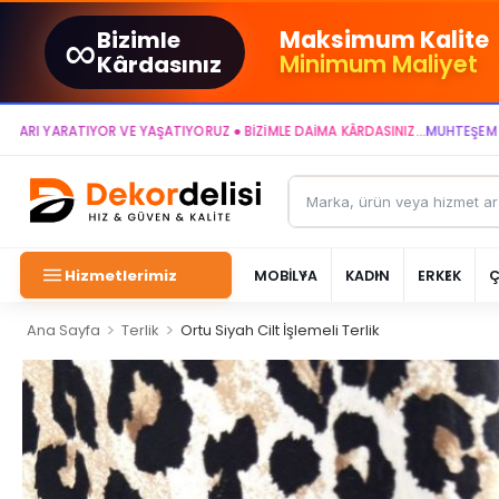
∞
Maksimum Kalite
Bizimle
Minimum Maliyet
Kârdasınız
ARATIYOR VE YAŞATIYORUZ ● BİZİMLE DAİMA KÂRDASINIZ...
MUHTEŞEM YAŞAM A
Hizmetlerimiz
MOBİLYA
KADIN
ERKEK
>
>
Ana Sayfa
Terlik
Ortu Siyah Cilt İşlemeli Terlik