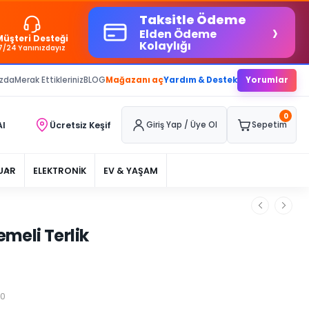
Taksitle Ödeme
›
Elden Ödeme
Müşteri Desteği
Kolaylığı
7/24 Yanınızdayız
ızda
Merak Ettikleriniz
BLOG
Mağazanı aç
Yardım & Destek
Yorumlar
0
Al
Ücretsiz Keşif
Giriş Yap / Üye Ol
Sepetim
UAR
ELEKTRONİK
EV & YAŞAM
emeli Terlik
90