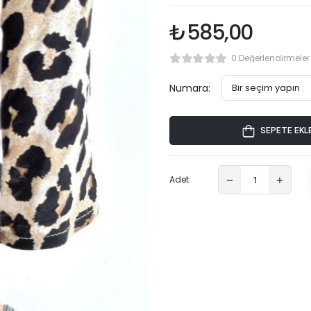
₺
585,00
0 Değerlendirmeler
Numara:
SEPETE EKL
Adet: