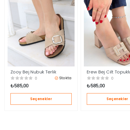
Zooy Bej Nubuk Terlik
Erew Bej Cilt Topuklu
Stokta
0
0
₺
585,00
₺
585,00
Seçenekler
Seçenekler