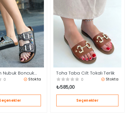
ah Nubuk Boncuk
Toha Taba Cilt Tokalı Terlik
erlik
Stokta
Stokta
0
0
₺
585,00
Seçenekler
Seçenekler