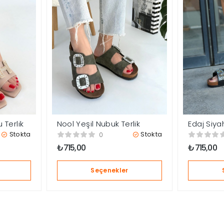
 Terlik
Nool Yeşil Nubuk Terlik
Edaj Siy
İşlemeli T
Stokta
Stokta
0
₺
715,00
₺
715,00
Seçenekler