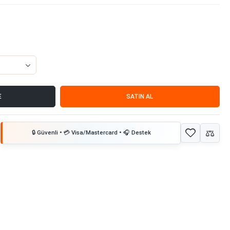
E
SATIN AL