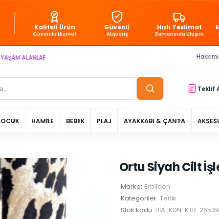
Kaliteli Ürün
Güvenli
Hızlı Teslimat
Güvenilir Hizmet
Alışveriş
Zamanında Ulaşım
Hakkım
LANLARI YARATIYOR VE YAŞATIYORUZ ● BİZİMLE DAİMA KÂRDASINIZ...
Teklif 
ÇOCUK
HAMİLE
BEBEK
PLAJ
AYAKKABI & ÇANTA
AKSES
Ortu Siyah Cilt İşl
Marka:
Erbilden
Kategoriler:
Terlik
Stok kodu:
BİA-KDN-KTR-2653