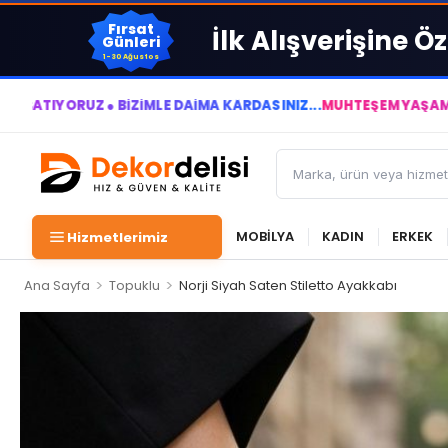
Fırsat
İlk Alışverişine Öz
Günleri
1-30 Ağustos
● BİZİMLE DAİMA KÂRDASINIZ...
MUHTEŞEM YAŞAM ALANLARI YAR
MOBİLYA
KADIN
ERKEK
Hizmetlerimiz
>
>
Ana Sayfa
Topuklu
Norji Siyah Saten Stiletto Ayakkabı