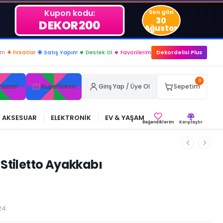
Kupon kodu:
Son gün
30
DEKOR200
Ağustos
im
✦
Fırsatlar
☀
Satış Yapın!
♥
Destek Ol
♥
Favorilerim
Dekordelisi Plus
0
nlarım
Kuponlarım
Giriş Yap / Üye Ol
Sepetim
AKSESUAR
ELEKTRONİK
EV & YAŞAM
Beğendiklerim
Karşılaştır
 Stiletto Ayakkabı
24