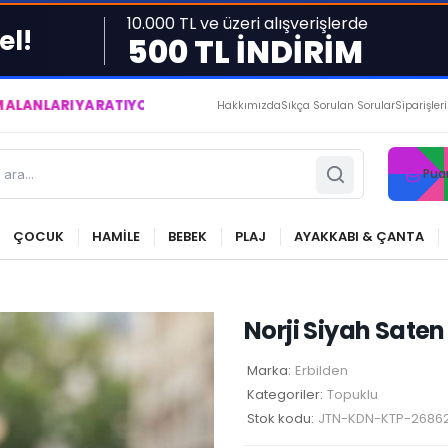
10.000 TL ve üzeri alışverişlerde
el!
500 TL İNDİRİM
ATIYOR VE YAŞATIYORUZ ● BİZİMLE DAİMA KÂRDASINIZ...
Hakkımızda
Sıkça Sorulan Sorular
Siparişler
Pua
ÇOCUK
HAMİLE
BEBEK
PLAJ
AYAKKABI & ÇANTA
Norji Siyah Saten
Marka:
Erbilden
Kategoriler:
Topuklu
Stok kodu:
JTN-KDN-KTP-2686