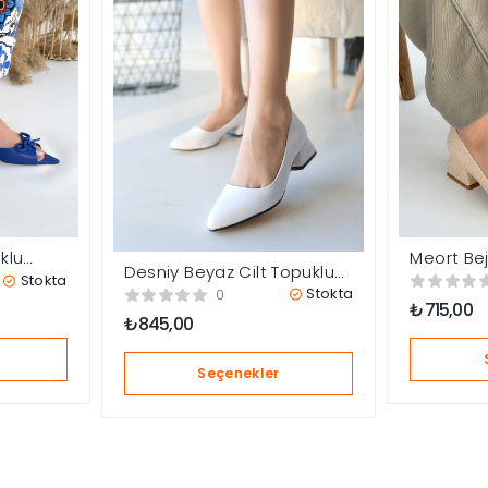
klu
Meort Be
Desniy Beyaz Cilt Topuklu
Ayakkabı
Stokta
Ayakkabı
Stokta
0
₺
715,00
₺
845,00
Seçenekler