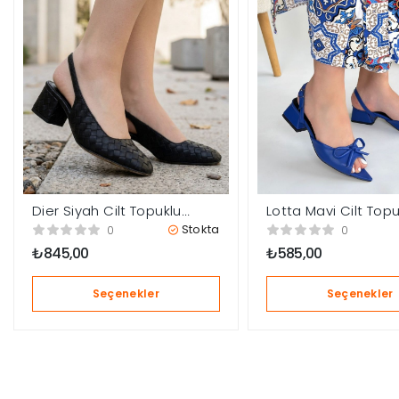
Dier Siyah Cilt Topuklu
Lotta Mavi Cilt Topu
Ayakkabı
Ayakkabı
Stokta
0
0
₺
845,00
₺
585,00
Seçenekler
Seçenekler