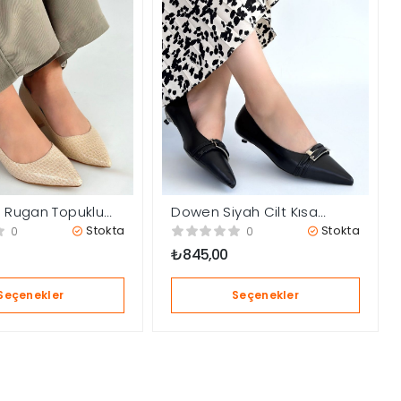
j Rugan Topuklu
Dowen Siyah Cilt Kısa
Topuklu Ayakkabı
Stokta
Stokta
0
0
₺
845,00
Seçenekler
Seçenekler