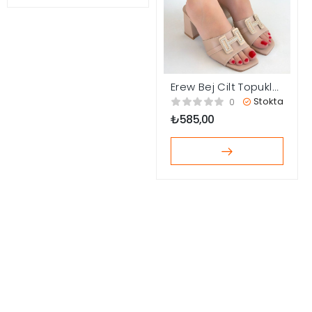
Erew Bej Cilt Topuklu
Terlik
Stokta
0
₺
585,00