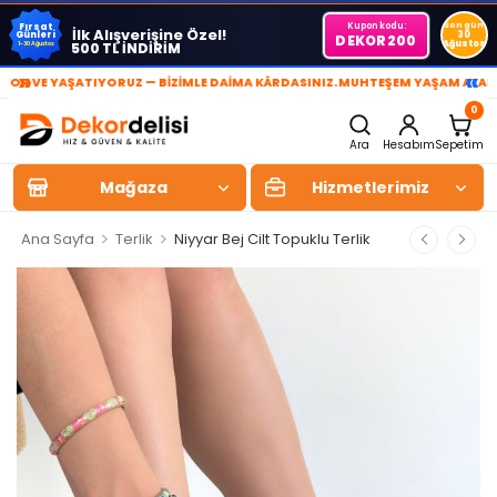
Kupon kodu:
Son gün
Fırsat
İlk Alışverişine Özel!
Günleri
30
DEKOR200
Ağustos
500 TL İNDİRİM
1-30 Ağustos
»
«
VE YAŞATIYORUZ — BİZİMLE DAİMA KÂRDASINIZ.
MUHTEŞEM YAŞAM ALANLARI 
0
Ara
Hesabım
Sepetim
Mağaza
Hizmetlerimiz
>
>
Ana Sayfa
Terlik
Niyyar Bej Cilt Topuklu Terlik