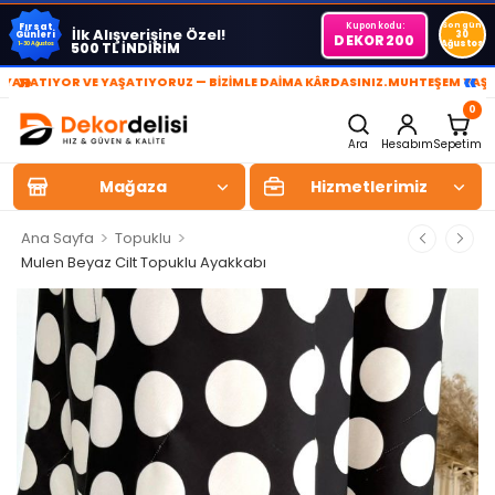
Kupon kodu:
Son gün
Fırsat
İlk Alışverişine Özel!
Günleri
30
DEKOR200
Ağustos
500 TL İNDİRİM
1-30 Ağustos
»
«
TIYOR VE YAŞATIYORUZ — BİZİMLE DAİMA KÂRDASINIZ.
MUHTEŞEM YAŞAM ALA
0
Ara
Hesabım
Sepetim
Mağaza
Hizmetlerimiz
>
>
Ana Sayfa
Topuklu
Mulen Beyaz Cilt Topuklu Ayakkabı