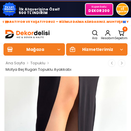
Kupon kodu:
Son gün
Fırsat
İlk Alışverişine Özel!
Günleri
30
DEKOR200
Ağustos
500 TL İNDİRİM
1-30 Ağustos
»
«
RATIYOR VE YAŞATIYORUZ — BİZİMLE DAİMA KÂRDASINIZ.
MUHTEŞEM YAŞAM A
0
Ara
Hesabım
Sepetim
Mağaza
Hizmetlerimiz
>
>
Ana Sayfa
Topuklu
Motya Bej Rugan Topuklu Ayakkabı