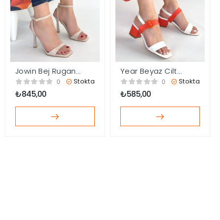
Jowin Bej Rugan
Year Beyaz Cilt
Topuklu Bilekten
Turuncu Detaylı
Stokta
Stokta
0
0
Kemerli Ayakkabı
Topuklu Ayakkabı
₺
845,00
₺
585,00