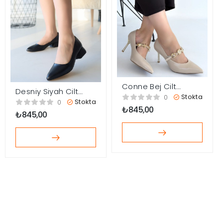
Conne Bej Cilt
Desniy Siyah Cilt
Stiletto Ayakkabı
Stokta
0
Topuklu Ayakkabı
Stokta
0
₺
845,00
₺
845,00