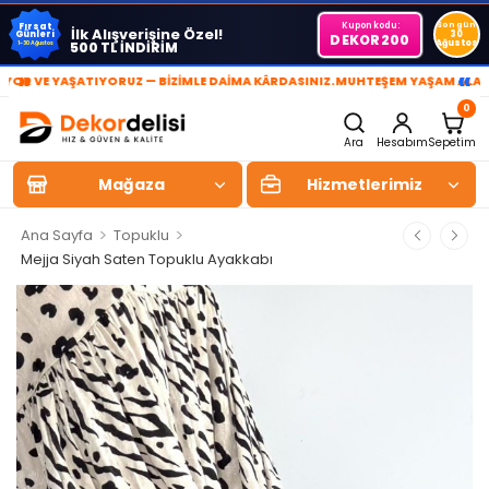
Kupon kodu:
Son gün
Fırsat
İlk Alışverişine Özel!
Günleri
30
DEKOR200
Ağustos
500 TL İNDİRİM
1-30 Ağustos
»
«
VE YAŞATIYORUZ — BİZİMLE DAİMA KÂRDASINIZ.
MUHTEŞEM YAŞAM ALANLARI 
0
Ara
Hesabım
Sepetim
Mağaza
Hizmetlerimiz
>
>
Ana Sayfa
Topuklu
Mejja Siyah Saten Topuklu Ayakkabı