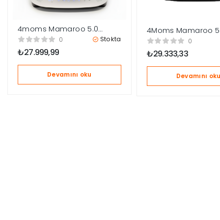
4moms Mamaroo 5.0
4Moms Mamaroo 5
Elektrikli Ana Kucağı – Slate
Elektrikli Ana Kucağı
Stokta
0
0
Blue + Yenidoğan Destek
Rosewood
₺
27.999,99
₺
29.333,33
Pedi
Devamını oku
Devamını ok