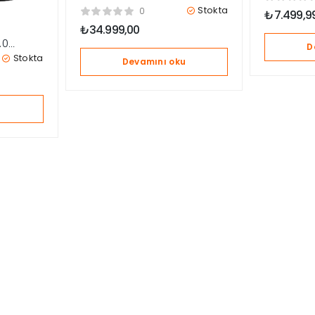
Kucağı Ot
Elektrikli Ana Kucağı – Grey
Stokta
0
₺
7.499,9
Cosmos 
₺
34.999,00
.0
D
 –
Stokta
Devamını oku
u