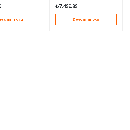
o Koltuğu /
Ocean Blue
9
₺
7.499,99
Black
evamını oku
Devamını oku