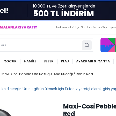
10.000 TL ve üzeri alışverişlerde
el!
500 TL İNDİRİM
ARI YARATIYOR VE YAŞATIYORUZ ● BİZİMLE DAİMA KÂRDASINIZ.
Hakkımızda
Sıkça Sorulan Sorular
Siparişler
Pua
ÇOCUK
HAMİLE
BEBEK
PLAJ
AYAKKABI & ÇANTA
>
Maxi-Cosi Pebble Oto Koltuğu-Ana Kucağı / Robin Red
ldırılmıştır. Ürünü görüntülemek için lütfen ziyaretçi olarak giriş yap
Maxi-Cosi Pebble
Red