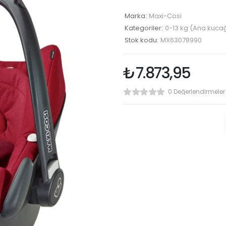
Marka:
Maxi-Cosi
Kategoriler:
0-13 kg (Ana kucağ
Stok kodu:
MX63078990
₺
7.873,95
0 Değerlendirmeler