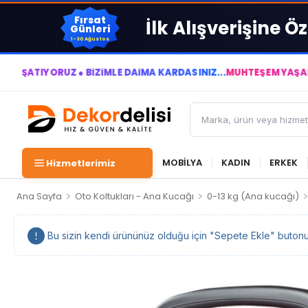
Fırsat
İlk Alışverişine Öz
Günleri
1-30 Ağustos
IYORUZ ● BİZİMLE DAİMA KÂRDASINIZ...
MUHTEŞEM YAŞAM ALANL
MOBİLYA
KADIN
ERKEK
Hizmetlerimiz
>
>
Ana Sayfa
Oto Koltukları - Ana Kucağı
0-13 kg (Ana kucağı)
Bu sizin kendi ürününüz olduğu için "Sepete Ekle" butonu ka