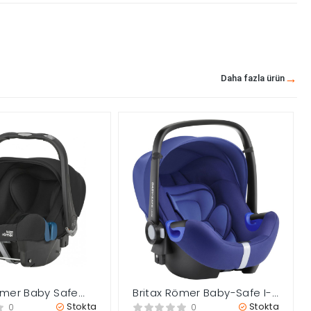
Daha fazla ürün
ömer Baby Safe
Britax Römer Baby-Safe I-
II 0-13 kg Ana
Size 0-13 Kg Ana Kucağı –
Stokta
Stokta
0
0