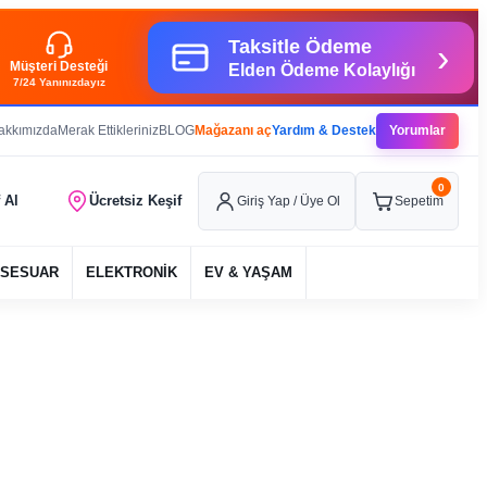
Taksitle Ödeme
›
Müşteri Desteği
Elden Ödeme Kolaylığı
7/24 Yanınızdayız
akkımızda
Merak Ettikleriniz
BLOG
Mağazanı aç
Yardım & Destek
Yorumlar
0
f Al
Ücretsiz Keşif
Giriş Yap / Üye Ol
Sepetim
SESUAR
ELEKTRONİK
EV & YAŞAM