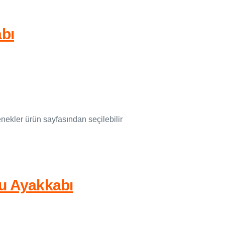
abı
ekler ürün sayfasından seçilebilir
lu Ayakkabı