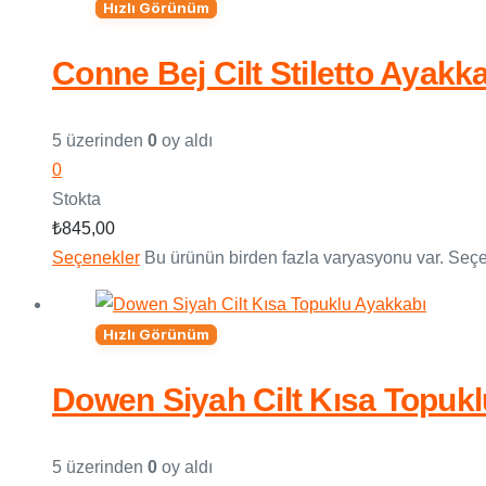
Hızlı Görünüm
Conne Bej Cilt Stiletto Ayakk
5 üzerinden
0
oy aldı
0
Stokta
₺
845,00
Seçenekler
Bu ürünün birden fazla varyasyonu var. Seçen
Hızlı Görünüm
Dowen Siyah Cilt Kısa Topuk
5 üzerinden
0
oy aldı