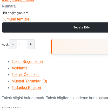
Numara:
Tümünü temizle
Sepete Ekle
Adet:
Lucky
Mavi
Taksit Seçenekleri
Cilt
Açıklama
Topuklu
Teknik Özellikler
Ayakkabı
Müşteri Yorumları
(0)
adet
Tedarikçi Bilgileri
Taksit bilgisi bulunamadı. Taksit bilgilerinizi ödeme kuruluşları