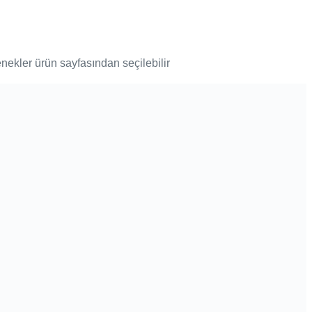
ekler ürün sayfasından seçilebilir
kabı
ekler ürün sayfasından seçilebilir