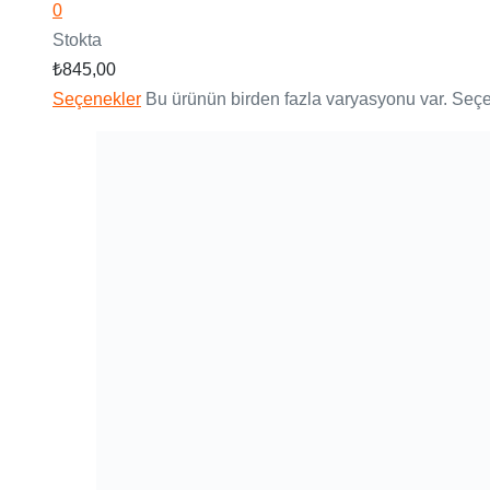
0
Stokta
₺
845,00
Seçenekler
Bu ürünün birden fazla varyasyonu var. Seçen
Hızlı Görünüm
Evia Beyaz Cilt Topuklu Ayak
5 üzerinden
0
oy aldı
0
Stokta
₺
845,00
Seçenekler
Bu ürünün birden fazla varyasyonu var. Seçen