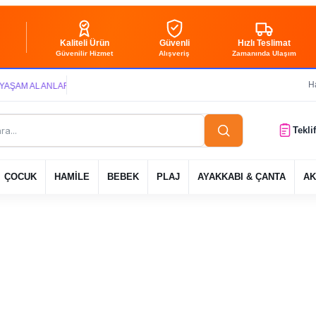
Kaliteli Ürün
Güvenli
Hızlı Teslimat
Güvenilir Hizmet
Alışveriş
Zamanında Ulaşım
H
 ALANLARI YARATIYOR VE YAŞATIYORUZ ● BİZİMLE DAİMA KÂRDASINIZ...
Tekli
ÇOCUK
HAMİLE
BEBEK
PLAJ
AYAKKABI & ÇANTA
AK