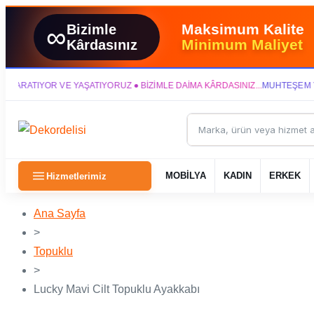
Maksimum Kalite
∞
Bizimle
Minimum Maliyet
Kârdasınız
ATIYOR VE YAŞATIYORUZ ● BİZİMLE DAİMA KÂRDASINIZ...
MUHTEŞEM YAŞAM
Hizmetlerimiz
MOBİLYA
KADIN
ERKEK
Ana Sayfa
>
Topuklu
>
Lucky Mavi Cilt Topuklu Ayakkabı