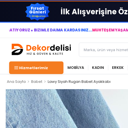
Fırsat
İlk Alışverişine Öz
Günleri
1-30 Ağustos
RUZ ● BİZİMLE DAİMA KÂRDASINIZ...
MUHTEŞEM YAŞAM ALANLARI
MOBİLYA
KADIN
ERKEK
Hizmetlerimiz
>
>
Ana Sayfa
Babet
Lawy Siyah Rugan Babet Ayakkabı