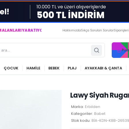
10.000 TL ve üzeri alışverişlerde
el!
500 TL İNDİRİM
 YARATIYOR VE YAŞATIYORUZ ● BİZİMLE DAİMA KÂRDASINIZ...
Hakkımızda
Sıkça Sorulan Sorular
Siparişler
Pua
ÇOCUK
HAMİLE
BEBEK
PLAJ
AYAKKABI & ÇANTA
Lawy Siyah Ruga
Marka:
Erbilden
Kategoriler:
Babet
Stok kodu:
BİA-KDN-KBB-2653