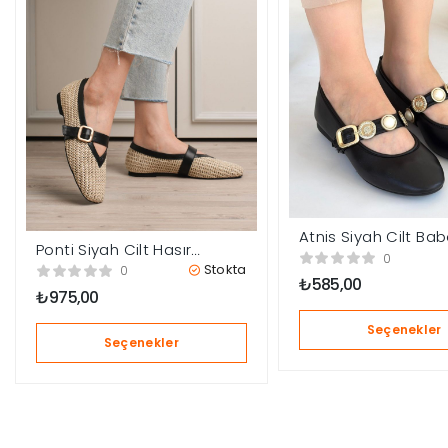
Atnis Siyah Cilt Ba
Ponti Siyah Cilt Hasır
Ayakkabı
0
Detaylı Babet Ayakkabı
Stokta
0
₺
585,00
₺
975,00
Seçenekler
Seçenekler