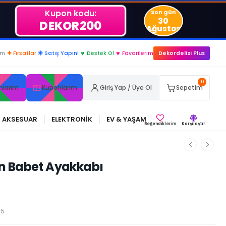
Kupon kodu:
Son gün
30
DEKOR200
Ağustos
im
✦
Fırsatlar
☀
Satış Yapın!
♥
Destek Ol
♥
Favorilerim
Dekordelisi Plus
0
nlarım
Kuponlarım
Giriş Yap / Üye Ol
Sepetim
AKSESUAR
ELEKTRONİK
EV & YAŞAM
Beğendiklerim
Karşılaştır
n Babet Ayakkabı
95