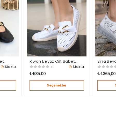
bet
Riwan Beyaz Cilt Babet
Sina Beya
Ayakkabı
Cırtlı Ba
Stokta
Stokta
0
₺
585,00
₺
1.365,00
Seçenekler