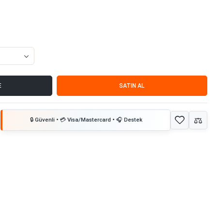
E
SATIN AL