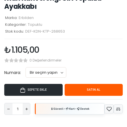
Ayakkabı
Marka:
Erbilden
Kategoriler:
Topuklu
Stok kodu:
DEF-KDN-KTP-268653
₺
1.105,00
0 Değerlendirmeler
Numara:
SEPETE EKLE
SATIN AL