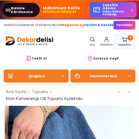
Taksitle
∞
Maksimum Kalite
Bizimle
›
Ödeme
Minimum Maliyet
Kârdasınız
Elden Ödeme
Kolaylığı
Hakkımızda
Merak Ettikleriniz
BLOG
Mağazanı aç
Yardım & Destek
Yorumlar
0
Ara
Hesabım
Sepetim
Teklif Al
Ücretsiz Keşif
Mağaza
Hizmetlerimiz
>
>
Ana Sayfa
Topuklu
Ktan Kahverengi Cilt Topuklu Ayakkabı