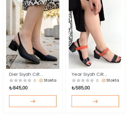
Dier Siyah Cilt
Year Siyah Cilt
Topuklu Ayakkabı
Turuncu Detaylı
Stokta
Stokta
0
0
Siyah Topuklu
₺
845,00
₺
585,00
Ayakkabı