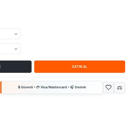
E
SATIN AL