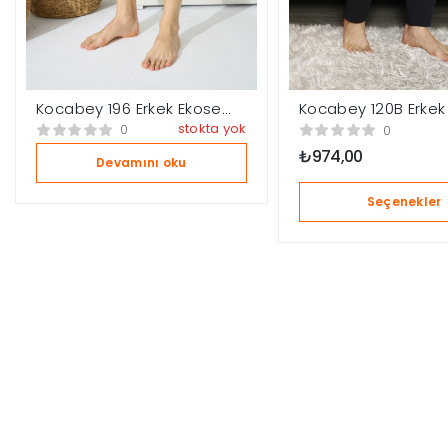
Kocabey 196 Erkek Ekose
Kocabey 120B Erkek
Tek Şort
Tek Pantolon
stokta yok
0
0
₺
974,00
Devamını oku
Seçenekler