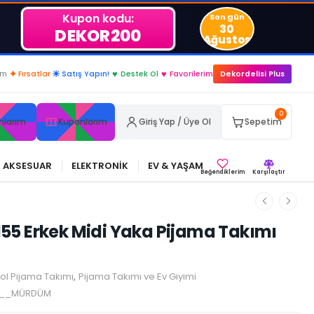
Kupon kodu:
Son gün
30
DEKOR200
Ağustos
im
✦
Fırsatlar
☀
Satış Yapın!
♥
Destek Ol
♥
Favorilerim
Dekordelisi Plus
0
nlarım
Kuponlarım
Giriş Yap / Üye Ol
Sepetim
AKSESUAR
ELEKTRONİK
EV & YAŞAM
Beğendiklerim
Karşılaştır
5 Erkek Midi Yaka Pijama Takımı
Kol Pijama Takımı
,
Pijama Takımı ve Ev Giyimi
5__MÜRDÜM