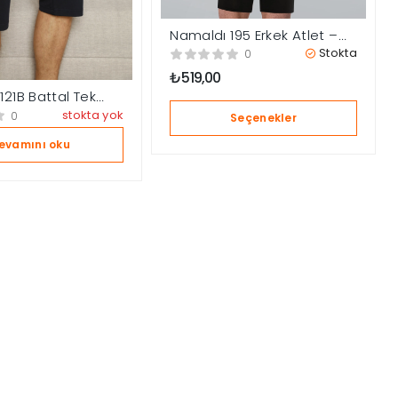
Namaldı 195 Erkek Atlet –
Boxer Takım
Stokta
0
₺
519,00
21B Battal Tek
ma Altı
stokta yok
0
Seçenekler
evamını oku