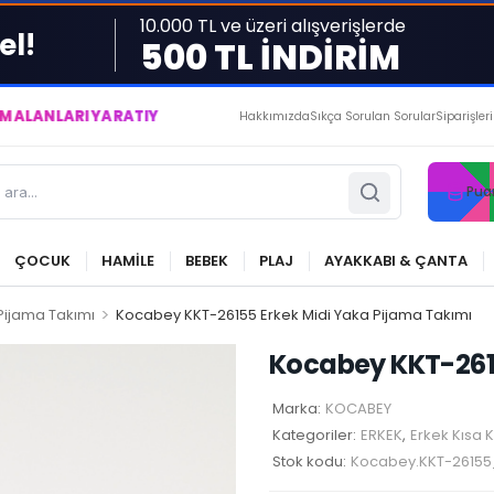
10.000 TL ve üzeri alışverişlerde
el!
500 TL İNDİRİM
I YARATIYOR VE YAŞATIYORUZ ● BİZİMLE DAİMA KÂRDASINIZ...
Hakkımızda
Sıkça Sorulan Sorular
Siparişler
Pua
ÇOCUK
HAMİLE
BEBEK
PLAJ
AYAKKABI & ÇANTA
>
 Pijama Takımı
Kocabey KKT-26155 Erkek Midi Yaka Pijama Takımı
Kocabey KKT-2615
Marka:
KOCABEY
Kategoriler:
ERKEK
,
Erkek Kısa 
Stok kodu:
Kocabey.KKT-2615