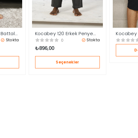
 Battal
Kocabey 120 Erkek Penye
Kocabey 1
Pijama Altı
Kapri Pija
Stokta
Stokta
0
₺
896,00
D
Seçenekler