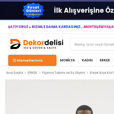
Fırsat
İlk Alışverişine Öz
Günleri
1-30 Ağustos
ORUZ ● BİZİMLE DAİMA KÂRDASINIZ...
MUHTEŞEM YAŞAM ALANLAR
MOBİLYA
KADIN
ERKEK
Hizmetlerimiz
>
>
>
Ana Sayfa
ERKEK
Pijama Takımı ve Ev Giyimi
Erkek Kısa Kol