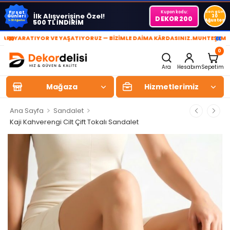
Kupon kodu:
Son gün
Fırsat
İlk Alışverişine Özel!
Günleri
30
DEKOR200
Ağustos
500 TL İNDİRİM
1-30 Ağustos
»
«
YARATIYOR VE YAŞATIYORUZ — BİZİMLE DAİMA KÂRDASINIZ.
MUHTEŞEM YAŞA
0
Ara
Hesabım
Sepetim
Mağaza
Hizmetlerimiz
>
>
Ana Sayfa
Sandalet
Kaji Kahverengi Cilt Çift Tokalı Sandalet