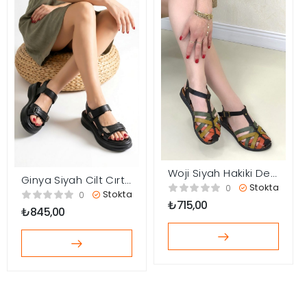
Woji Siyah Hakiki Deri
Ginya Siyah Cilt Cırt
Kemerli Sandalet
Stokta
0
Cırtlı Sandalet
Stokta
0
₺
715,00
₺
845,00