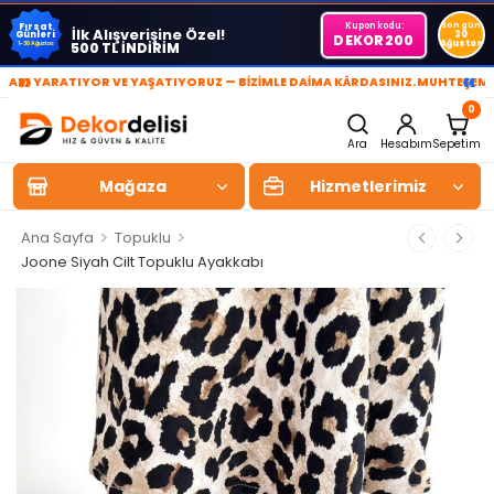
Kupon kodu:
Son gün
Fırsat
İlk Alışverişine Özel!
Günleri
30
DEKOR200
Ağustos
500 TL İNDİRİM
1-30 Ağustos
»
«
YARATIYOR VE YAŞATIYORUZ — BİZİMLE DAİMA KÂRDASINIZ.
MUHTEŞEM YAŞAM
0
Ara
Hesabım
Sepetim
Mağaza
Hizmetlerimiz
>
>
Ana Sayfa
Topuklu
Joone Siyah Cilt Topuklu Ayakkabı