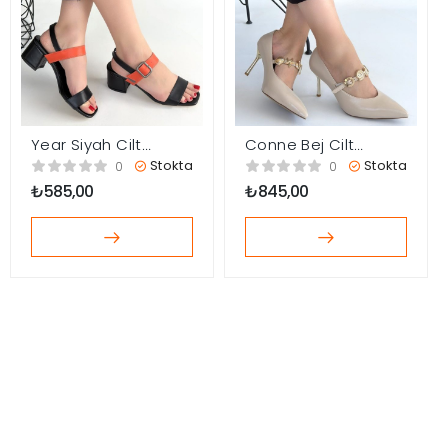
Year Siyah Cilt
Conne Bej Cilt
Turuncu Detaylı
Stiletto Ayakkabı
Stokta
Stokta
0
0
Siyah Topuklu
₺
585,00
₺
845,00
Ayakkabı