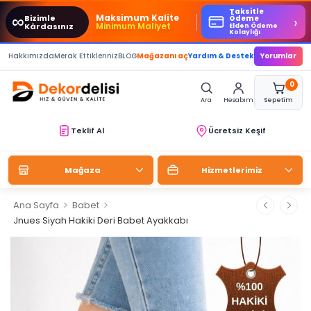
Taksitle
∞
Maksimum Kalite
Bizimle
›
Ödeme
Minimum Maliyet
Kârdasınız
Elden Ödeme
Kolaylığı
Hakkımızda
Merak Ettikleriniz
BLOG
Mağazanı aç
Yardım & Destek
Yorumlar
0
Ara
Hesabım
Sepetim
Teklif Al
Ücretsiz Keşif
Mağaza
Hizmetlerimiz
>
>
Ana Sayfa
Babet
Jnues Siyah Hakiki Deri Babet Ayakkabı