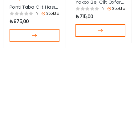
Yokox Bej Cilt Oxford
Ponti Taba Cilt Hasır
Ayakkabı
Stokta
0
Detaylı Babet
Stokta
0
₺
715,00
Ayakkabı
₺
975,00