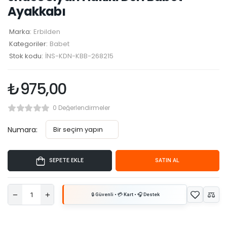
Ayakkabı
Marka:
Erbilden
Kategoriler:
Babet
Stok kodu:
İNS-KDN-KBB-268215
₺
975,00
0 Değerlendirmeler
Numara:
SEPETE EKLE
SATIN AL