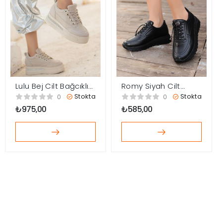
Lulu Bej Cilt Bağcıklı
Romy Siyah Cilt
Spor Ayakkabı
Bağcıklı Spor
Stokta
Stokta
0
0
Ayakkabı
₺
975,00
₺
585,00