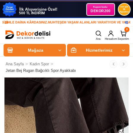
Kupon kodu:
Son gün
Fırsat
İlk Alışverişine Özel!
Günleri
30
DEKOR200
Ağustos
1-30 Ağustos
500 TL İNDİRİM
»
«
İMLE DAİMA KÂRDASINIZ.
MUHTEŞEM YAŞAM ALANLARI YARATIYOR VE YAŞATIYOR
0
Ara
Hesabım
Sepetim
Mağaza
Hizmetlerimiz
>
>
Ana Sayfa
Kadın Spor
Jetan Bej Rugan Bağcıklı Spor Ayakkabı