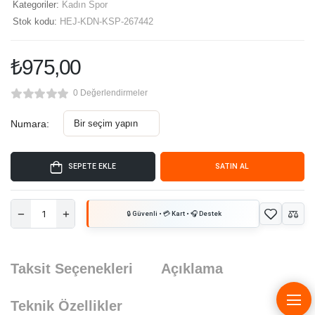
Kategoriler:
Kadın Spor
Stok kodu:
HEJ-KDN-KSP-267442
₺
975,00
0 Değerlendirmeler
Numara:
SEPETE EKLE
SATIN AL
Taksit Seçenekleri
Açıklama
Teknik Özellikler