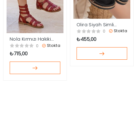
Olira Siyah Simli
Kemerli Sandalet
Stokta
0
₺
455,00
Nola Kırmızı Hakiki
Deri Kemerli
Stokta
0
Sandalet
₺
715,00