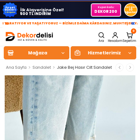
Kupon kodu:
Son gün
Fırsat
İlk Alışverişine Özel!
Günleri
30
DEKOR200
Ağustos
500 TL İNDİRİM
1-30 Ağustos
»
«
RATIYOR VE YAŞATIYORUZ — BİZİMLE DAİMA KÂRDASINIZ.
MUHTEŞEM YAŞAM A
0
Ara
Hesabım
Sepetim
Mağaza
Hizmetlerimiz
>
>
Ana Sayfa
Sandalet
Jake Bej Hasır Cilt Sandalet