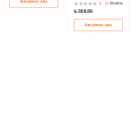
Devamını oku
Dostlar Çıngıraklı
Stokta
0
Dişlik – Makaralı
₺
368,86
Tembel Hayvan
HJW11-HKD70
Devamını oku