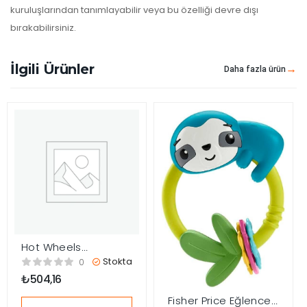
kuruluşlarından tanımlayabilir veya bu özelliği devre dışı
bırakabilirsiniz.
İlgili Ürünler
Daha fazla ürün
Hot Wheels
Kamyonlar – Turbo
Stokta
0
Beast BMF60
₺
504,16
Fisher Price Eğlenceli