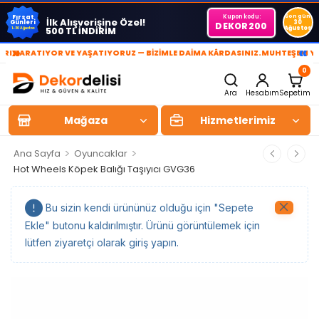
Kupon kodu:
Son gün
Fırsat
İlk Alışverişine Özel!
Günleri
30
DEKOR200
Ağustos
500 TL İNDİRİM
1-30 Ağustos
»
«
ARATIYOR VE YAŞATIYORUZ — BİZİMLE DAİMA KÂRDASINIZ.
MUHTEŞEM YAŞAM 
0
Ara
Hesabım
Sepetim
Mağaza
Hizmetlerimiz
>
>
Ana Sayfa
Oyuncaklar
Hot Wheels Köpek Balığı Taşıyıcı GVG36
Bu sizin kendi ürününüz olduğu için "Sepete
Ekle" butonu kaldırılmıştır. Ürünü görüntülemek için
lütfen ziyaretçi olarak giriş yapın.