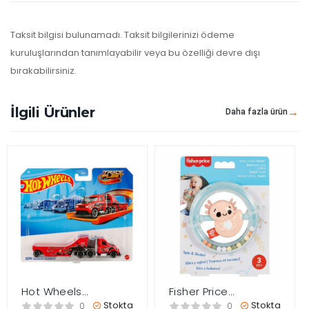
Taksit bilgisi bulunamadı. Taksit bilgilerinizi ödeme
kuruluşlarından tanımlayabilir veya bu özelliği devre dışı
bırakabilirsiniz.
İlgili Ürünler
Daha fazla ürün
Hot Wheels
Fisher Price
Kamyonlar – Semi
Sensimals Dişlik Seti
Stokta
Stokta
0
0