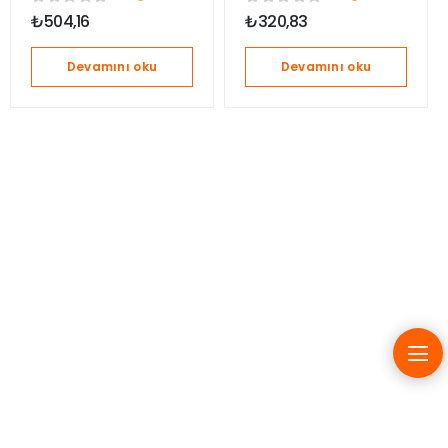
Rodger Dodger
Hrb21
₺
504,16
₺
320,83
BMF60
Devamını oku
Devamını oku