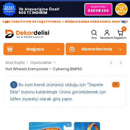
Kupon kodu:
Son gün
Fırsat
İlk Alışverişine Özel!
Günleri
30
DEKOR200
Ağustos
500 TL İNDİRİM
1-30 Ağustos
»
«
RI YARATIYOR VE YAŞATIYORUZ — BİZİMLE DAİMA KÂRDASINIZ.
MUHTEŞEM Y
0
Ara
Hesabım
Sepetim
Mağaza
Hizmetlerimiz
>
>
Ana Sayfa
Oyuncaklar
Hot Wheels Kamyonlar – Cyberrig BMF60
Bu sizin kendi ürününüz olduğu için "Sepete
Ekle" butonu kaldırılmıştır. Ürünü görüntülemek için
lütfen ziyaretçi olarak giriş yapın.