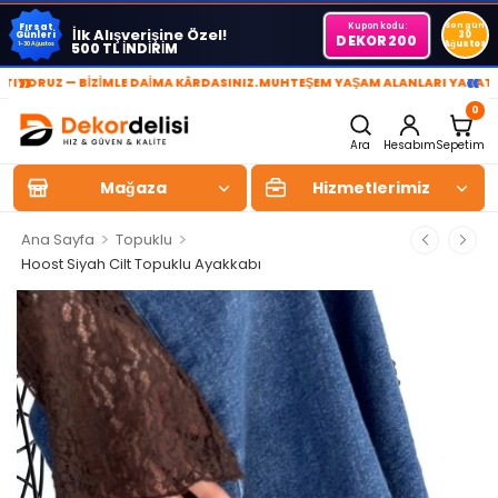
Kupon kodu:
Son gün
Fırsat
İlk Alışverişine Özel!
Günleri
30
DEKOR200
Ağustos
500 TL İNDİRİM
1-30 Ağustos
»
«
RUZ — BİZİMLE DAİMA KÂRDASINIZ.
MUHTEŞEM YAŞAM ALANLARI YARATIYOR 
0
Ara
Hesabım
Sepetim
Mağaza
Hizmetlerimiz
>
>
Ana Sayfa
Topuklu
Hoost Siyah Cilt Topuklu Ayakkabı