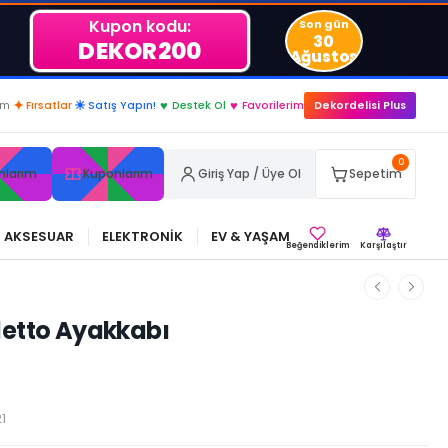
Kupon kodu:
Son gün
30
DEKOR200
Ağustos
im
✦
Fırsatlar
☀
Satış Yapın!
♥
Destek Ol
♥
Favorilerim
Dekordelisi Plus
0
nlarım
Kuponlarım
Giriş Yap / Üye Ol
Sepetim
AKSESUAR
ELEKTRONİK
EV & YAŞAM
Beğendiklerim
Karşılaştır
tiletto Ayakkabı
1