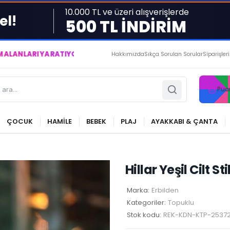
10.000 TL ve üzeri alışverişlerde
el!
500 TL İNDİRİM
RATIYOR VE YAŞATIYORUZ ● BİZİMLE DAİMA KÂRDASINIZ...
Hakkımızda
Sıkça Sorulan Sorular
Siparişler
Pua
ÇOCUK
HAMİLE
BEBEK
PLAJ
AYAKKABI & ÇANTA
Hillar Yeşil Cilt S
Marka:
Erbilden
Kategoriler:
Topuklu
Stok kodu:
REK-KDN-KTP-25372