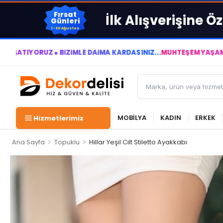
Fırsat
İlk Alışverişine Öz
Günleri
1-30 Ağustos
 ● BİZİMLE DAİMA KÂRDASINIZ...
MUHTEŞEM YAŞAM ALANLARI YA
MOBİLYA
KADIN
ERKEK
Hizmetlerimiz
>
>
Ana Sayfa
Topuklu
Hillar Yeşil Cilt Stiletto Ayakkabı