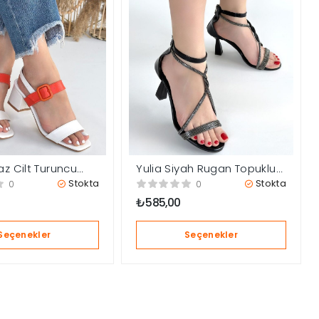
z Cilt Turuncu
Yulia Siyah Rugan Topuklu
eyaz Topuklu
Ayakkabı
Stokta
Stokta
0
0
₺
585,00
Seçenekler
Seçenekler