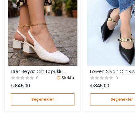
Dier Beyaz Cilt Topuklu
Lowen Siyah Cilt Kı
Ayakkabı
Topuklu Ayakkabı
Stokta
0
0
₺
845,00
₺
845,00
Seçenekler
Seçenekler