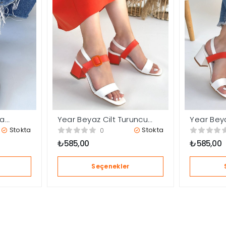
sa
Year Beyaz Cilt Turuncu
Year Beya
Detaylı Topuklu Ayakkabı
Detaylı B
Stokta
Stokta
0
Ayakkabı
₺
585,00
₺
585,00
Seçenekler