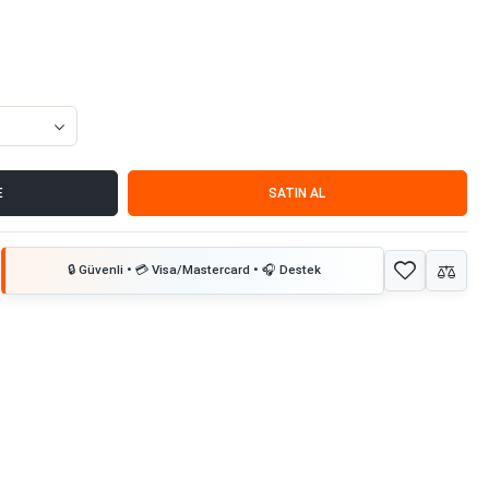
E
SATIN AL