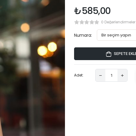
₺
585,00
0 Değerlendirmeler
Numara:
SEPETE EKL
Adet: