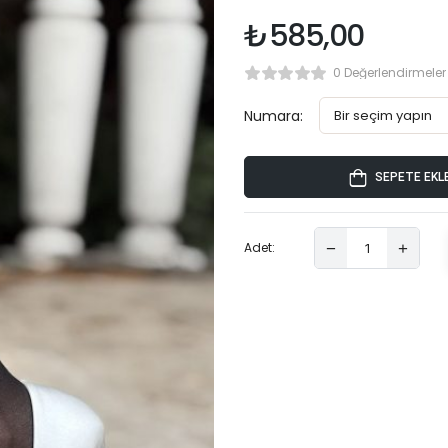
₺
585,00
0 Değerlendirmeler
Numara:
SEPETE EKL
Adet: