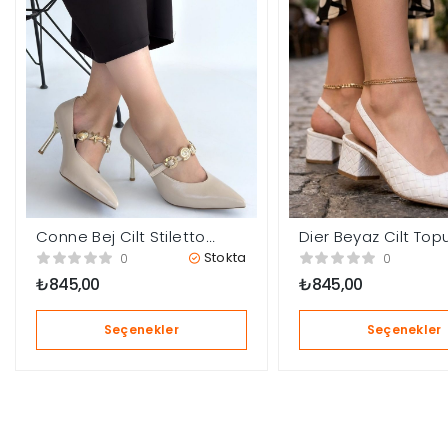
Conne Bej Cilt Stiletto
Dier Beyaz Cilt Top
Ayakkabı
Ayakkabı
Stokta
0
0
₺
845,00
₺
845,00
Seçenekler
Seçenekler