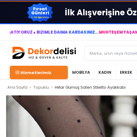
Fırsat
İlk Alışverişine Öz
Günleri
1-30 Ağustos
● BİZİMLE DAİMA KÂRDASINIZ...
MUHTEŞEM YAŞAM ALANLARI YAR
MOBİLYA
KADIN
ERKEK
Hizmetlerimiz
>
>
Ana Sayfa
Topuklu
Hillar Gümüş Saten Stiletto Ayakkabı