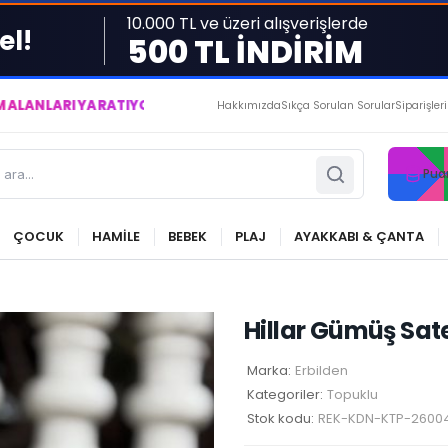
10.000 TL ve üzeri alışverişlerde
el!
500 TL İNDİRİM
ATIYOR VE YAŞATIYORUZ ● BİZİMLE DAİMA KÂRDASINIZ...
Hakkımızda
Sıkça Sorulan Sorular
Siparişler
Pua
ÇOCUK
HAMİLE
BEBEK
PLAJ
AYAKKABI & ÇANTA
Hillar Gümüş Sat
Marka:
Erbilden
Kategoriler:
Topuklu
Stok kodu:
REK-KDN-KTP-2600