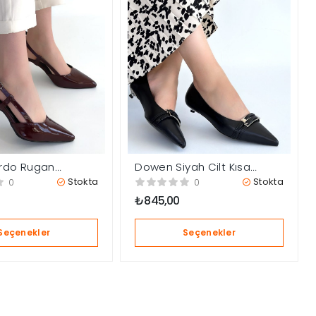
rdo Rugan
Dowen Siyah Cilt Kısa
Ayakkabı
Topuklu Ayakkabı
Stokta
Stokta
0
0
₺
845,00
Seçenekler
Seçenekler