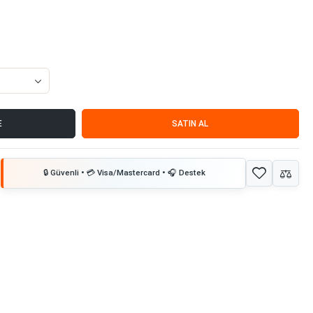
E
SATIN AL