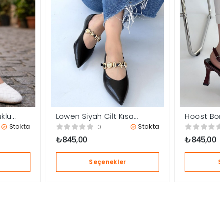
uklu
Lowen Siyah Cilt Kısa
Hoost Bo
Topuklu Ayakkabı
Topuklu 
Stokta
Stokta
0
₺
845,00
₺
845,00
Seçenekler