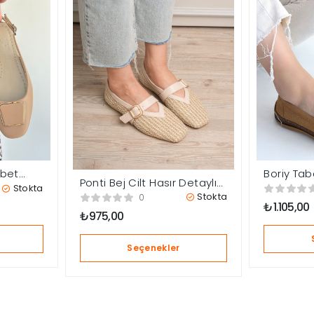
abet
Boriy Tab
Ponti Bej Cilt Hasır Detaylı
Babet Ay
Stokta
Babet Ayakkabı
Stokta
0
₺
1.105,00
₺
975,00
Seçenekler