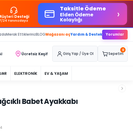
Taksitle Ödeme
›
Elden Ödeme
Müşteri Desteği
Kolaylığı
7/24 Yanınızdayız
ızda
Merak Ettikleriniz
BLOG
Mağazanı aç
Yardım & Destek
Yorumlar
0
Al
Ücretsiz Keşif
Giriş Yap / Üye Ol
Sepetim
UAR
ELEKTRONİK
EV & YAŞAM
ağcıklı Babet Ayakkabı
04