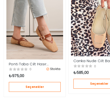
Canka Nude Cilt B
Ponti Taba Cilt Hasır
Ayakkabı
0
Detaylı Babet Ayakkabı
Stokta
0
₺
585,00
₺
975,00
Seçenekler
Seçenekler