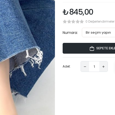
₺
845,00
0 Değerlendirmeler
Numara:
SEPETE EKL
Adet: