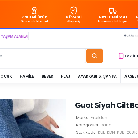
Kaliteli Ürün
Güvenli
Hızlı Teslimat
Güvenilir Hizmet
Alışveriş
Zamanında Ulaşım
Hakkım
ALANLARI YARATIYOR VE YAŞATIYORUZ ● BİZİMLE DAİMA KÂRDASINIZ...
Teklif 
ÇOCUK
HAMİLE
BEBEK
PLAJ
AYAKKABI & ÇANTA
AKSES
Guot Siyah Cilt B
Marka:
Erbilden
Kategoriler:
Babet
Stok kodu:
KUL-KDN-KBB-2681