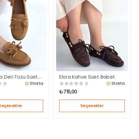
a Deri Tozu Süet
Elora Kahve Süet Babet
akkabı
Stokta
Stokta
0
0
₺
715,00
Seçenekler
Seçenekler