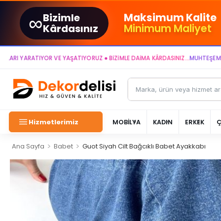
∞
Maksimum Kalite
Bizimle
Minimum Maliyet
Kârdasınız
YARATIYOR VE YAŞATIYORUZ ● BİZİMLE DAİMA KÂRDASINIZ...
MUHTEŞEM YAŞAM 
Hizmetlerimiz
MOBİLYA
KADIN
ERKEK
>
>
Ana Sayfa
Babet
Guot Siyah Cilt Bağcıklı Babet Ayakkabı