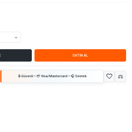
E
SATIN AL