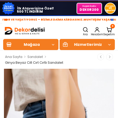
Kupon kodu:
Son gün
Fırsat
İlk Alışverişine Özel!
Günleri
30
DEKOR200
Ağustos
500 TL İNDİRİM
1-30 Ağustos
»
«
R VE YAŞATIYORUZ — BİZİMLE DAİMA KÂRDASINIZ.
MUHTEŞEM YAŞAM ALANLA
0
Ara
Hesabım
Sepetim
Mağaza
Hizmetlerimiz
>
>
Ana Sayfa
Sandalet
Ginya Beyaz Cilt Cırt Cırtlı Sandalet