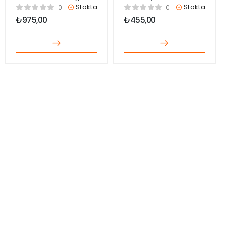
Baskılı Topuklu
Kemerli Sandalet
Stokta
Stokta
0
0
Sandalet
₺
975,00
₺
455,00