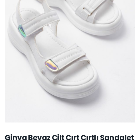
Ginya Beyaz Cilt Cırt Cırtlı Sandalet