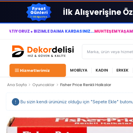
Fırsat
İlk Alışverişine Öz
Günleri
1-30 Ağustos
 ● BİZİMLE DAİMA KÂRDASINIZ...
MUHTEŞEM YAŞAM ALANLARI YA
MOBİLYA
KADIN
ERKEK
Hizmetlerimiz
>
>
Ana Sayfa
Oyuncaklar
Fisher Price Renkli Halkalar
Bu sizin kendi ürününüz olduğu için "Sepete Ekle" butonu ka