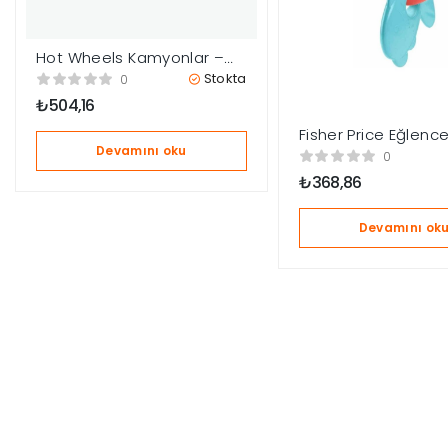
Hot Wheels Kamyonlar –
Turbo Beast BMF60
Stokta
0
₺
504,16
Fisher Price Eğlence
Devamını oku
Dostlar Çıngıraklı Di
0
Samuru HJW11-HKD
₺
368,86
Devamını ok