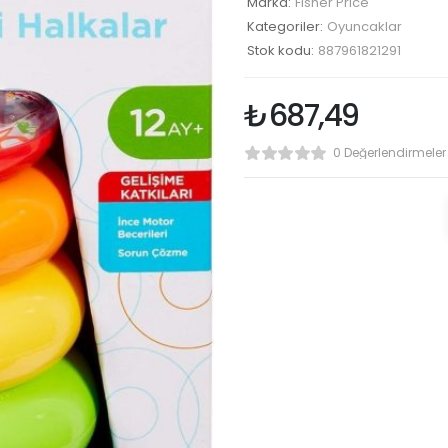
Marka:
Fisher Price
Kategoriler:
Oyuncaklar
Stok kodu:
887961821291
₺
687,49
0 Değerlendirmeler