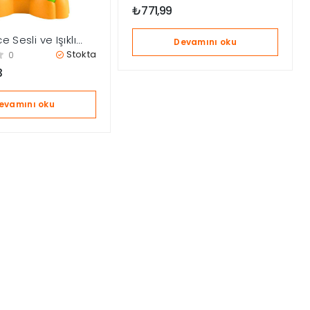
100×90 cm
₺
771,99
e Sesli ve Işıklı
Devamını oku
ad DJ Kaplan HYL28
Stokta
0
3
evamını oku