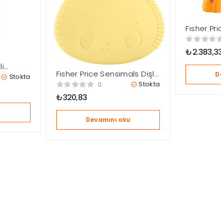
Fisher Pric
Link Squ
₺
2.383,3
li
Fisher Price Sensimals Dişlik
D
şlik – Su
Stokta
Seti Hrb22
69
Stokta
0
₺
320,83
u
Devamını oku