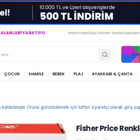
10.000 TL ve üzeri alışverişlerde
el!
500 TL İNDİRİM
RATIYOR VE YAŞATIYORUZ ● BİZİMLE DAİMA KÂRDASINIZ...
Hakkımızda
Sıkça Sorulan Sorular
Siparişler
Pua
ÇOCUK
HAMİLE
BEBEK
PLAJ
AYAKKABI & ÇANTA
ldırılmıştır. Ürünü görüntülemek için lütfen ziyaretçi olarak giriş yap
Fisher Price Renkl