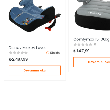
Comfymax 15-36kg
Koltuğu Yükseltici 
0
Disney Mickey Love
₺
1.421,99
Comfort Isofixli Yükseltici
Stokta
0
15-36kg Oto Koltuğu
₺
2.497,99
Devamını ok
Devamını oku