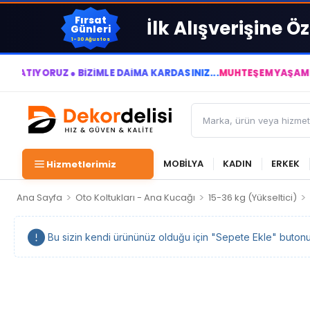
Fırsat
İlk Alışverişine Öz
Günleri
1-30 Ağustos
RUZ ● BİZİMLE DAİMA KÂRDASINIZ...
MUHTEŞEM YAŞAM ALANLARI
MOBİLYA
KADIN
ERKEK
Hizmetlerimiz
>
>
>
Ana Sayfa
Oto Koltukları - Ana Kucağı
15-36 kg (Yükseltici)
Bu sizin kendi ürününüz olduğu için "Sepete Ekle" butonu ka