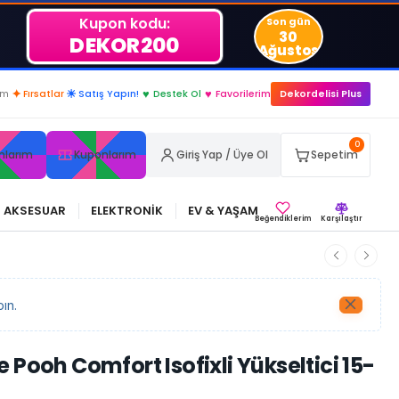
Kupon kodu:
Son gün
30
DEKOR200
Ağustos
im
✦
Fırsatlar
☀
Satış Yapın!
♥
Destek Ol
♥
Favorilerim
Dekordelisi Plus
0
nlarım
Kuponlarım
Giriş Yap / Üye Ol
Sepetim
AKSESUAR
ELEKTRONİK
EV & YAŞAM
Beğendiklerim
Karşılaştır
ın.
 Pooh Comfort Isofixli Yükseltici 15-