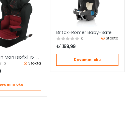
Britax-Römer Baby-Safe
Plus & Shr ll & Dualfix Oto
Stokta
0
koltuğu Kılıf / Beige
₺
1.199,99
n Man Isofixli 15-
Devamını oku
 Koltuğu
Stokta
0
9
evamını oku