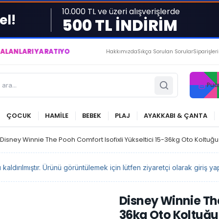
10.000 TL ve üzeri alışverişlerde
el!
500 TL İNDİRİM
 YARATIYOR VE YAŞATIYORUZ ● BİZİMLE DAİMA KÂRDASINIZ...
Hakkımızda
Sıkça Sorulan Sorular
Siparişler
Pua
ÇOCUK
HAMİLE
BEBEK
PLAJ
AYAKKABI & ÇANTA
Disney Winnie The Pooh Comfort Isofixli Yükseltici 15-36kg Oto Koltuğu
ldırılmıştır. Ürünü görüntülemek için lütfen ziyaretçi olarak giriş yap
Disney Winnie The
36kg Oto Koltuğu