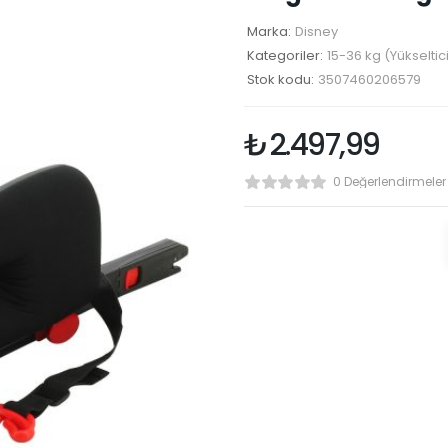
Marka:
Disney
Kategoriler:
15-36 kg (Yükseltic
Stok kodu:
3507460206579
₺
2.497,99
0 Değerlendirmeler