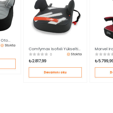
 Oto
– Grey
Stokta
Comfymax Isofixli Yükseltici
Marvel Iro
15-36kg Oto Koltuğu –
36kg Oto
Stokta
0
Painting
₺
2.817,99
₺
5.799,9
u
Devamını oku
D