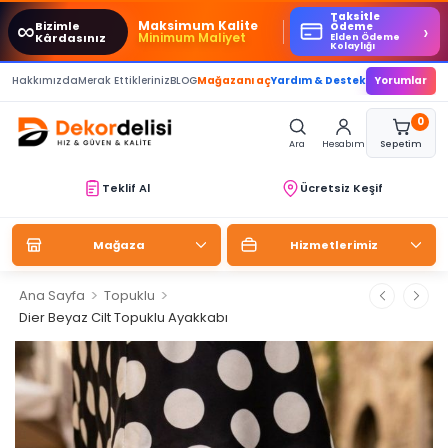
Taksitle
∞
Maksimum Kalite
Bizimle
›
Ödeme
Minimum Maliyet
Kârdasınız
Elden Ödeme
Kolaylığı
Hakkımızda
Merak Ettikleriniz
BLOG
Mağazanı aç
Yardım & Destek
Yorumlar
0
Ara
Hesabım
Sepetim
Teklif Al
Ücretsiz Keşif
Mağaza
Hizmetlerimiz
>
>
Ana Sayfa
Topuklu
Dier Beyaz Cilt Topuklu Ayakkabı