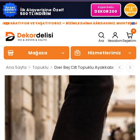
Kupon kodu:
Son gün
Fırsat
İlk Alışverişine Özel!
Günleri
30
DEKOR200
Ağustos
500 TL İNDİRİM
1-30 Ağustos
»
«
RATIYOR VE YAŞATIYORUZ — BİZİMLE DAİMA KÂRDASINIZ.
MUHTEŞEM YAŞAM 
0
Ara
Hesabım
Sepetim
Mağaza
Hizmetlerimiz
>
>
Ana Sayfa
Topuklu
Dier Bej Cilt Topuklu Ayakkabı