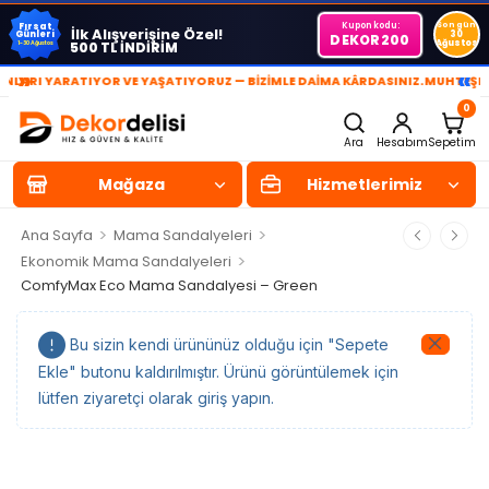
Kupon kodu:
Son gün
Fırsat
İlk Alışverişine Özel!
Günleri
30
DEKOR200
Ağustos
500 TL İNDİRİM
1-30 Ağustos
»
«
ARI YARATIYOR VE YAŞATIYORUZ — BİZİMLE DAİMA KÂRDASINIZ.
MUHTEŞEM Y
0
Ara
Hesabım
Sepetim
Mağaza
Hizmetlerimiz
>
>
Ana Sayfa
Mama Sandalyeleri
>
Ekonomik Mama Sandalyeleri
ComfyMax Eco Mama Sandalyesi – Green
Bu sizin kendi ürününüz olduğu için "Sepete
Ekle" butonu kaldırılmıştır. Ürünü görüntülemek için
lütfen ziyaretçi olarak giriş yapın.