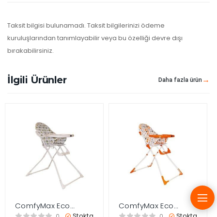
Taksit bilgisi bulunamadı. Taksit bilgilerinizi ödeme
kuruluşlarından tanımlayabilir veya bu özelliği devre dışı
bırakabilirsiniz.
İlgili Ürünler
Daha fazla ürün
ComfyMax Eco
ComfyMax Eco
Mama Sandalyesi –
Mama Sandalyesi –
Stokta
Stokta
0
0