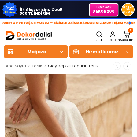
Kupon kodu:
Son gün
Fırsat
İlk Alışverişine Özel!
Günleri
30
DEKOR200
Ağustos
500 TL İNDİRİM
1-30 Ağustos
»
«
OR VE YAŞATIYORUZ — BİZİMLE DAİMA KÂRDASINIZ.
MUHTEŞEM YAŞAM ALANL
0
Ara
Hesabım
Sepetim
Mağaza
Hizmetlerimiz
>
>
Ana Sayfa
Terlik
Ciey Bej Cilt Topuklu Terlik