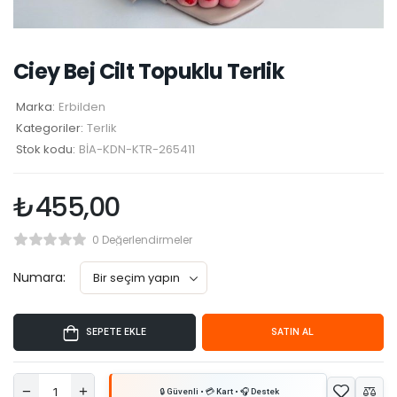
Ciey Bej Cilt Topuklu Terlik
Marka:
Erbilden
Kategoriler:
Terlik
Stok kodu:
BİA-KDN-KTR-265411
₺
455,00
0 Değerlendirmeler
Numara:
SEPETE EKLE
SATIN AL