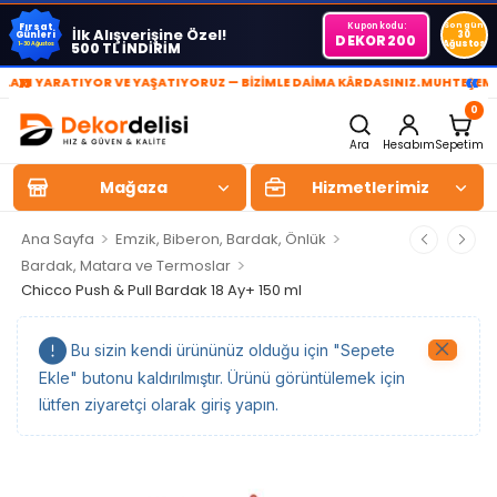
Kupon kodu:
Son gün
Fırsat
İlk Alışverişine Özel!
Günleri
30
DEKOR200
Ağustos
500 TL İNDİRİM
1-30 Ağustos
»
«
I YARATIYOR VE YAŞATIYORUZ — BİZİMLE DAİMA KÂRDASINIZ.
MUHTEŞEM YAŞ
0
Ara
Hesabım
Sepetim
Mağaza
Hizmetlerimiz
>
>
Ana Sayfa
Emzik, Biberon, Bardak, Önlük
>
Bardak, Matara ve Termoslar
Chicco Push & Pull Bardak 18 Ay+ 150 ml
Bu sizin kendi ürününüz olduğu için "Sepete
Ekle" butonu kaldırılmıştır. Ürünü görüntülemek için
lütfen ziyaretçi olarak giriş yapın.