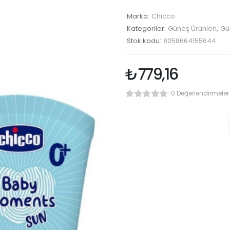
Marka:
Chicco
Kategoriler:
Güneş Ürünleri
,
Gü
Stok kodu:
8058664155644
₺
779,16
0 Değerlendirmeler