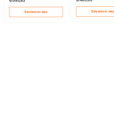
₺
595,83
Devamını ok
Devamını oku