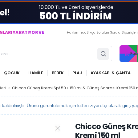
10.000 TL ve üzeri alışverişlerde
el!
500 TL İNDİRİM
TIYOR VE YAŞATIYORUZ ● BİZİMLE DAİMA KÂRDASINIZ...
Hakkımızda
Sıkça Sorulan Sorular
Siparişler
Pua
ÇOCUK
HAMİLE
BEBEK
PLAJ
AYAKKABI & ÇANTA
>
eri
Chicco Güneş Kremi Spf 50+ 150 ml & Güneş Sonrası Kremi 150 
ldırılmıştır. Ürünü görüntülemek için lütfen ziyaretçi olarak giriş yap
Chicco Güneş Kre
Kremi 150 ml