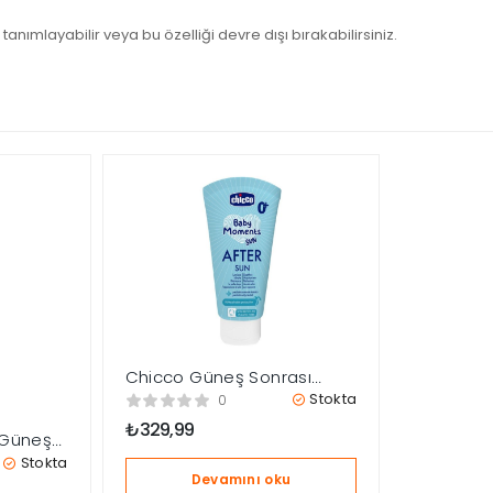
tanımlayabilir veya bu özelliği devre dışı bırakabilirsiniz.
Chicco Güneş Sonrası
Bakım Sütü 150 ml
Stokta
0
₺
329,99
 Güneş
ml
Stokta
Devamını oku