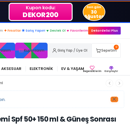
Kupon kodu:
Son gün
30
DEKOR200
Ağustos
im
✦
Fırsatlar
☀
Satış Yapın!
♥
Destek Ol
♥
Favorilerim
Dekordelisi Plus
0
nlarım
Kuponlarım
Giriş Yap / Üye Ol
Sepetim
AKSESUAR
ELEKTRONİK
EV & YAŞAM
Beğendiklerim
Karşılaştır
ml
ın.
mi Spf 50+ 150 ml & Güneş Sonrası