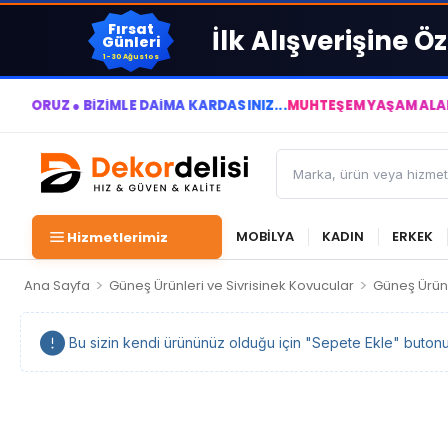
Fırsat
İlk Alışverişine Öz
Günleri
1-30 Ağustos
 BİZİMLE DAİMA KÂRDASINIZ...
MUHTEŞEM YAŞAM ALANLARI YARA
MOBİLYA
KADIN
ERKEK
Hizmetlerimiz
>
>
Ana Sayfa
Güneş Ürünleri ve Sivrisinek Kovucular
Güneş Ürünl
Bu sizin kendi ürününüz olduğu için "Sepete Ekle" butonu ka