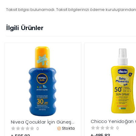
Taksit bilgisi bulunamadı. Taksit bilgilerinizi ödeme kuruluşlarından 
İlgili Ürünler
Chicco Yenidoğan
Nivea Çocuklar İçin Güneş
Kremi SPF 50+ 150 
Spreyi 200ml SPF30
Stokta
0
0
₺
485,83