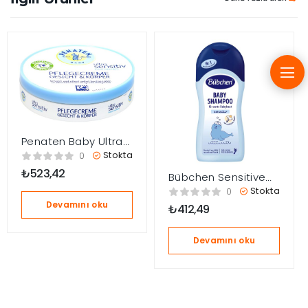
Penaten Baby Ultra
Hassas Cilt & Vücut
Stokta
0
Bakım Kremi 100 ml
₺
523,42
Bübchen Sensitive
Bebek Saç ve Vücut
Stokta
0
Şampuanı 200ml
Devamını oku
₺
412,49
Devamını oku