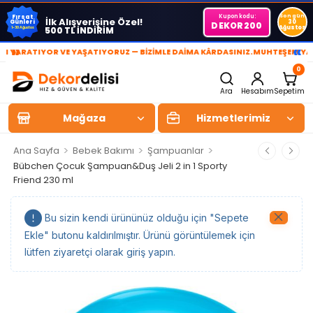
Kupon kodu:
Son gün
Fırsat
İlk Alışverişine Özel!
Günleri
30
DEKOR200
Ağustos
500 TL İNDİRİM
1-30 Ağustos
»
«
RATIYOR VE YAŞATIYORUZ — BİZİMLE DAİMA KÂRDASINIZ.
MUHTEŞEM YAŞAM A
0
Ara
Hesabım
Sepetim
Mağaza
Hizmetlerimiz
>
>
>
Ana Sayfa
Bebek Bakımı
Şampuanlar
Bübchen Çocuk Şampuan&Duş Jeli 2 in 1 Sporty
Friend 230 ml
Bu sizin kendi ürününüz olduğu için "Sepete
Ekle" butonu kaldırılmıştır. Ürünü görüntülemek için
lütfen ziyaretçi olarak giriş yapın.