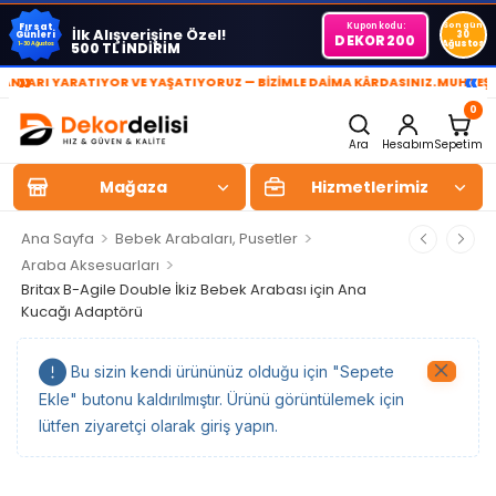
Kupon kodu:
Son gün
Fırsat
İlk Alışverişine Özel!
Günleri
30
DEKOR200
Ağustos
500 TL İNDİRİM
1-30 Ağustos
»
«
LARI YARATIYOR VE YAŞATIYORUZ — BİZİMLE DAİMA KÂRDASINIZ.
MUHTEŞEM 
0
Ara
Hesabım
Sepetim
Mağaza
Hizmetlerimiz
>
>
Ana Sayfa
Bebek Arabaları, Pusetler
>
Araba Aksesuarları
Britax B-Agile Double İkiz Bebek Arabası için Ana
Kucağı Adaptörü
Bu sizin kendi ürününüz olduğu için "Sepete
Ekle" butonu kaldırılmıştır. Ürünü görüntülemek için
lütfen ziyaretçi olarak giriş yapın.