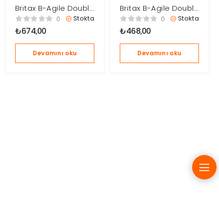
Britax B-Agile Double
Britax B-Agile Double
İkiz Bebek Arabası
Bebek Arabası –
Stokta
Stokta
0
0
için Ana Kucağı
Yağmurluk
₺
674,00
₺
468,00
Adaptörü
Devamını oku
Devamını oku