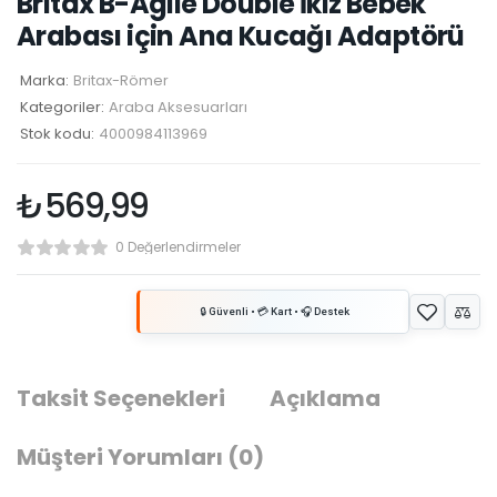
Britax B-Agile Double İkiz Bebek
Arabası için Ana Kucağı Adaptörü
Marka:
Britax-Römer
Kategoriler:
Araba Aksesuarları
Stok kodu:
4000984113969
₺
569,99
0 Değerlendirmeler
Taksit Seçenekleri
Açıklama
Müşteri Yorumları
(0)