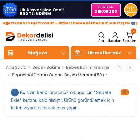
Kupon kodu:
Son gün
Fırsat
İlk Alışverişine Özel!
Günleri
30
DEKOR200
Ağustos
500 TL İNDİRİM
1-30 Ağustos
»
«
TIYOR VE YAŞATIYORUZ — BİZİMLE DAİMA KÂRDASINIZ.
MUHTEŞEM YAŞAM AL
0
Ara
Hesabım
Sepetim
Mağaza
Hizmetlerimiz
>
>
Ana Sayfa
Bebek Bakımı
Bebek Bakım Kremleri
>
Bepanthol Derma Onarıcı Bakım Merhemi 50 gr
Bu sizin kendi ürününüz olduğu için "Sepete
Ekle" butonu kaldırılmıştır. Ürünü görüntülemek için
lütfen ziyaretçi olarak giriş yapın.