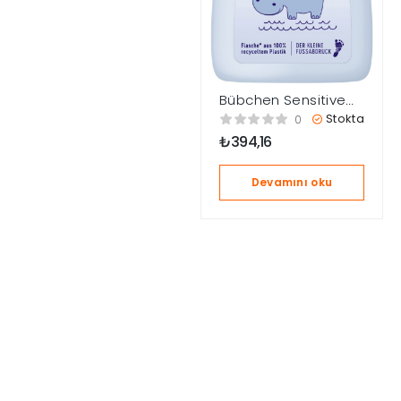
Bübchen Sensitive
Bebek Saç ve Vücut
Stokta
0
Şampuanı 400ml
₺
394,16
Devamını oku