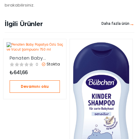
bırakabilirsiniz.
İlgili Ürünler
Daha fazla ürün
Penaten Baby
Papatya Özlü Saç ve
Stokta
0
Vücut Şampuanı 750
₺
641,66
ml
Devamını oku