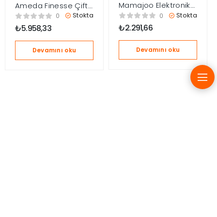
Mamajoo Elektronik
Ameda Finesse Çiftli
USB Tekli Göğüs
Elektirikli/Pilli Göğüs
Stokta
Stokta
0
0
Pompası
Pompası
₺
2.291,66
₺
5.958,33
Devamını oku
Devamını oku