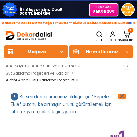
Kupon kodu:
Son gün
Fırsat
İlk Alışverişine Özel!
Günleri
30
DEKOR200
Ağustos
500 TL İNDİRİM
1-30 Ağustos
»
«
NLARI YARATIYOR VE YAŞATIYORUZ — BİZİMLE DAİMA KÂRDASINIZ.
MUHTEŞEM
0
Ara
Hesabım
Sepetim
Mağaza
Hizmetlerimiz
>
>
Ana Sayfa
Anne Sütü ve Emzirme
>
Süt Saklama Poşetleri ve Kapları
Avent Anne Sütü Saklama Poşeti 25’li
Bu sizin kendi ürününüz olduğu için "Sepete
Ekle" butonu kaldırılmıştır. Ürünü görüntülemek için
lütfen ziyaretçi olarak giriş yapın.