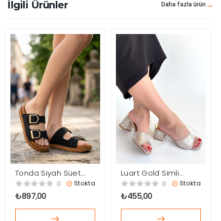
İlgili Ürünler
Daha fazla ürün
Tonda Siyah Süet
Luart Gold Simli
Tokalı Terlik
Topuklu Terlik
Stokta
Stokta
0
0
₺
897,00
₺
455,00