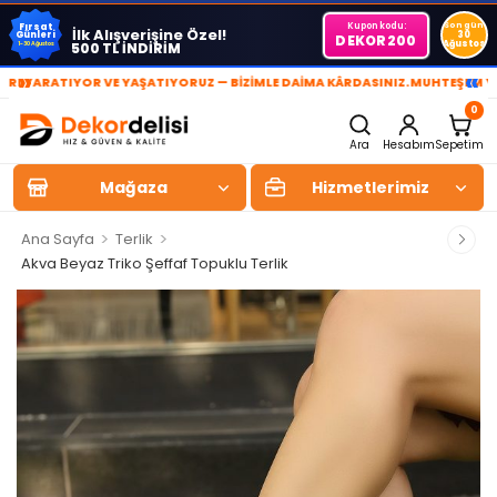
Kupon kodu:
Son gün
Fırsat
İlk Alışverişine Özel!
Günleri
30
DEKOR200
Ağustos
500 TL İNDİRİM
1-30 Ağustos
»
«
RATIYOR VE YAŞATIYORUZ — BİZİMLE DAİMA KÂRDASINIZ.
MUHTEŞEM YAŞAM A
0
Ara
Hesabım
Sepetim
Mağaza
Hizmetlerimiz
>
>
Ana Sayfa
Terlik
Akva Beyaz Triko Şeffaf Topuklu Terlik