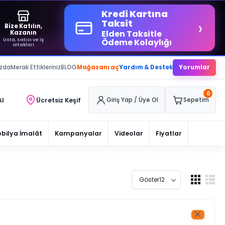
Kredi Kartına
›
Taksit
Bize Katılın,
Elden Taksitle
Kazanın
Usta, satıcı ve iş
Ödeme Kolaylığı
ortakları
ızda
Merak Ettikleriniz
BLOG
Mağazanı aç
Yardım & Destek
Yorumlar
0
Al
Ücretsiz Keşif
Giriş Yap / Üye Ol
Sepetim
bilya İmalât
Kampanyalar
Videolar
Fiyatlar