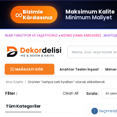
∞
Maksimum Kalite
Bizimle
Minimum Maliyet
Kârdasınız
ARI YARATIYOR VE YAŞATIYORUZ ● BİZİMLE DAİMA KÂRDASINIZ...
MUHTEŞEM Y
MAĞAZAYI GÖR
Anahtar Teslim İnşaat
Mimari
>
Ana Sayfa
Ürünler “sehpa seti fiyatları” olarak etiketlendi
Filter :
Clean All
Sırala :
Tüm Kategoriler
Seçiminiz