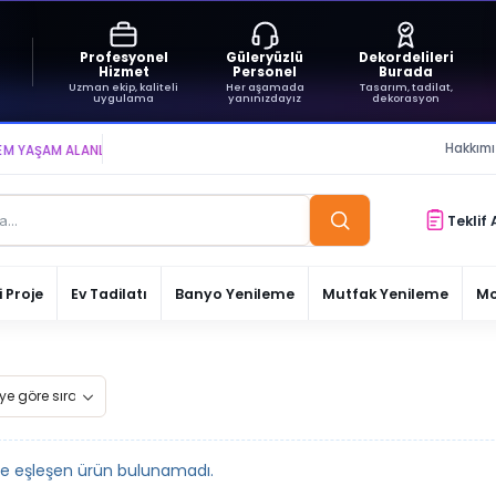
Profesyonel
Güleryüzlü
Dekordelileri
Hizmet
Personel
Burada
Uzman ekip, kaliteli
Her aşamada
Tasarım, tadilat,
uygulama
yanınızdayız
dekorasyon
Hakkım
AŞAM ALANLARI YARATIYOR VE YAŞATIYORUZ ● BİZİMLE DAİMA KÂRDASINIZ...
Teklif 
 Proje
Ev Tadilatı
Banyo Yenileme
Mutfak Yenileme
Mo
le eşleşen ürün bulunamadı.