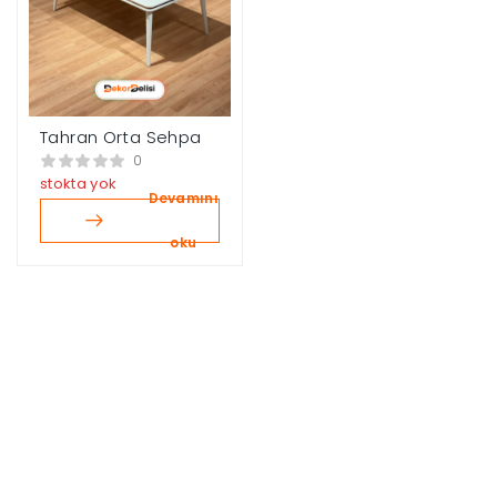
Tahran Orta Sehpa
0
stokta yok
Devamını
oku