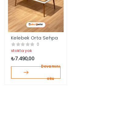
Kelebek Orta Sehpa
0
stokta yok
₺
7.490,00
Devamını
oku