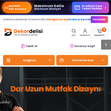
∞
Maksimum Kalite
Bizimle
›
Kredi Kartına
Minimum Maliyet
Taksit İmkânı
Kârdasınız
Hakkımızda
Merak Ettikleriniz
BLOG
Mağazanı aç
Yardım & Destek
Yorumlar
0
Ara
Hesabım
Sepetim
Teklif Al
Ücretsiz Keşif
Mağaza
Hizmetlerimiz
Dar Uzun Mutfak Dizaynı