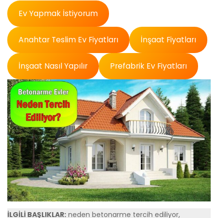
Ev Yapmak İstiyorum
Anahtar Teslim Ev Fiyatları
İnşaat Fiyatları
İnşaat Nasıl Yapılır
Prefabrik Ev Fiyatları
İLGİLİ BAŞLIKLAR:
neden betonarme tercih ediliyor,