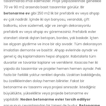
tasarımlarda imal edilmezler. Proje yelpazelerinde genellikle
70 ve 90 m2 arasında basit tasarımlar görülür. Bir
betonarme ev
gibi 250 m2 lik bir prefabrik ev veya ahşap
ev çok nadirdir. İçinde iki ayrı banyosu, verandalı, çift
balkonlu, söve süslemeli, ağır ve zengin dekorasyonlu
prefabrik ev veya ahşap ev göremezsiniz. Prefabrik evler
standart olarak dıştan betopan, bordex, yalı baskıdır. İçten
ise alçıpan giydirme ve ince bir alçı sıvadır. Tüm dekorasyon
imalatları demonte ve basittir. Ahşap evlerinde aynıdır ve
genel iç dış kaplamalarını hepsi ahşaptır. Rabıtalarla tüm
duvarlar ve tavanlar kaplanır ve verniklenir. Kısacası her iki
yapıda da tasarımlar ve projeler hemen hemen aynıdır. Pek
fazla bir farklılık yoktur renkleri dışında. Uzaktan bakıldığında,
bu özelliklerinden dolayı hemen bilinirler. Fakat bir
betonarme ev tasarımı veya projesi sınırsızdır. İstediğiniz
büyüklükte, yükseklikte veya projede betonarme ev
yapılabilir.
Neden betonarme evler tercih ediliyor
sorusunun cevaplarından bir tanesi de budur.
Betonarme