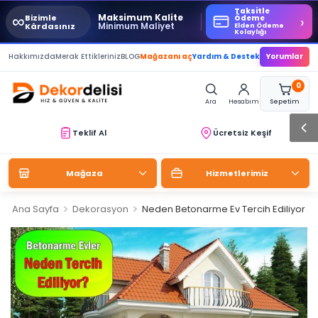
Taksitle
∞
Maksimum Kalite
Bizimle
›
Ödeme
Minimum Maliyet
Kârdasınız
Elden Ödeme
Kolaylığı
Hakkımızda
Merak Ettikleriniz
BLOG
Mağazanı aç
Yardım & Destek
Yorumlar
0
Ara
Hesabım
Sepetim
Teklif Al
Ücretsiz Keşif
Mağaza
Hizmetlerimiz
>
>
Ana Sayfa
Dekorasyon
Neden Betonarme Ev Tercih Ediliyor