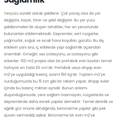
Yeryüzü sürekli olarak şekillenir. Çok yavaş olsa da yer
değiştirir, kayar, titrer ve şekil değiştirir. Bu yer yüzü
şekillenmeleri ile oluşan tehditler, her an yerüstünde
bulunanları etkilemektedir. Depremler, sert rüzgarlar,
yağmurlar, soğuk ve sıcak hava koşulları, gürültü. Bu dış
etkilerin yanı sıra, iç etkilerde yapı sağlamlık açısından
önemlidir. Örneğin; ses izolasyonu, ısı izolasyonu gibi
etkenler. 100 m2 projesi olan bir prefabrik evin kazılan temel
hafriyatı en fazla 50 cm’dir. Prefabrik veya ahşap evin
m2’ye uyguladığı basınç azami 150 kg’dır. Toplam m2’ye
vurduğumuzda bu 15 ton gibi bir rakam yapar. Ahşap evler
içinde bu basınç miktarı aynıdır. Bunun anlamı
düşündüğünüzde, yere sağlam basmayan, rüzgarlarda ve
depremlerde daha esnek yapılar demektir. Temel derinlik ve
ağırlık göz önüne alındığında, betonarme yapılar gibi pek
güven vermediği aşikar. Betonarme bir evin m2’ye