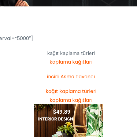
erval=”5000″]