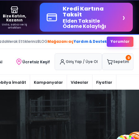
Kredi Kartına
›
Taksit
Bize Katılın,
Elden Taksitle
Kazanın
Usta, satıcı ve iş
Ödeme Kolaylığı
ortakları
ızda
Merak Ettikleriniz
BLOG
Mağazanı aç
Yardım & Destek
Yorumlar
0
Al
Ücretsiz Keşif
Giriş Yap / Üye Ol
Sepetim
bilya İmalât
Kampanyalar
Videolar
Fiyatlar