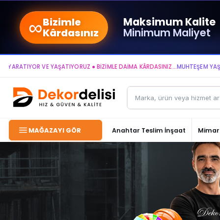
∞
Maksimum Kalite
Bizimle
Minimum Maliyet
Kârdasınız
RATIYOR VE YAŞATIYORUZ ● BİZİMLE DAİMA KÂRDASINIZ...
MUHTEŞEM YAŞAM AL
MAĞAZAYI GÖR
Anahtar Teslim İnşaat
Mimari