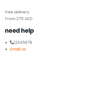
free delivery
From 275 AED
need help
12345678
Email Us