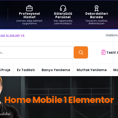
Profesyonel
Güleryüzlü
Dekordelileri
Hizmet
Personel
Burada
Uzman ekip, kaliteli
Her aşamada
Tasarım, tadilat,
uygulama
yanınızdayız
dekorasyon
Hakkım
ANLARI YARATIYOR VE YAŞATIYORUZ ● BİZİMLE DAİMA KÂRDASINIZ...
Teklif 
 Proje
Ev Tadilatı
Banyo Yenileme
Mutfak Yenileme
Mo
Home Mobile 1 Elementor